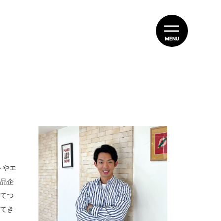
MENU
トやエ
商品企
とてつ
ってき