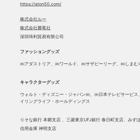
https://aton50.com/
株式会社ルー
株式会社勝竜社
深圳琦利貿易有限公司
ファッショングッズ
㈱アダストリア、㈱ワールド、㈱サザビーリーグ、㈱しまむら、㈱
キャラクターグッズ
ウォルト・ディズニー・ジャパン㈱、㈱日本テレビサービス
イリングライフ・ホールディングス
りそな銀行 本郷支店 、三菱東京UFJ銀行 春日町支店、みず
信用金庫 神明支店