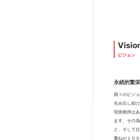
Visio
ビジョン
永続的繁
我々のビジ
生み出し続
現状維持は
ます。その
と、そして
重ねが１０