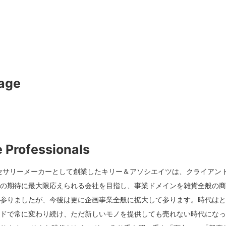
age
cy based in Tokyo.
ts to find the answers to their marketing challenges.
 Professionals
クセサリーメーカーとして創業したキリー＆アソシエイツは、クライアン
ーの期待に最大限応えられる会社を目指し、事業ドメインを雑貨全般の
て参りましたが、今後は更に企画事業全般に拡大して参ります。時代は
ードで常に変わり続け、ただ新しいモノを提供しても売れない時代にな