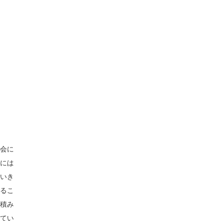
社会に
為には
ていき
けるこ
の積み
じてい