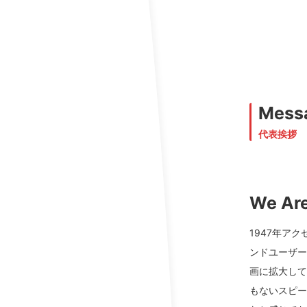
KILY & ASSOCIATES
Mess
is a full-service creative agen
We take great pride in working hand-in-hand with our clien
代表挨拶
We Are
1947年ア
TOP
ンドユーザ
COMPANY
画に拡大し
もないスピ
RECRUIT