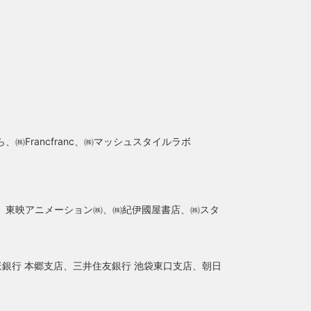
Francfranc、㈱マッシュスタイルラボ
、東映アニメーション㈱、㈱紀伊國屋書店、㈱スタ
ほ銀行 本郷支店、三井住友銀行 池袋東口支店、朝日