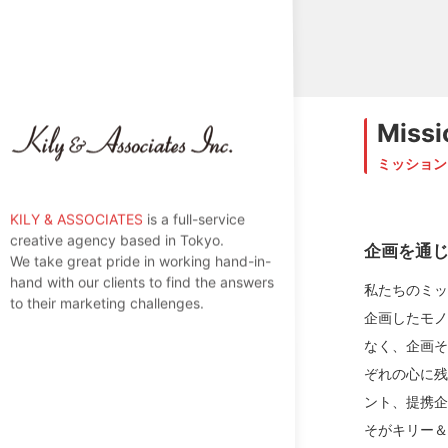
Missi
ミッション
KILY & ASSOCIATES
is a full-service
creative agency based in Tokyo.
企画を通
We take great pride in working hand-in-
hand with our clients to find the answers
私たちのミ
to their marketing challenges.
企画したモ
なく、企画
ぞれの心に
ント、提携
そがキリー