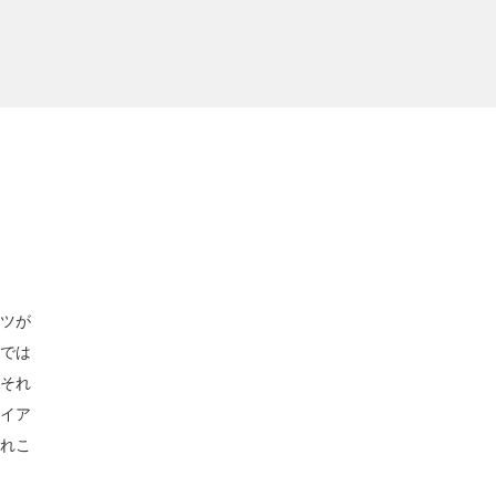
イツが
けでは
。それ
ライア
それこ